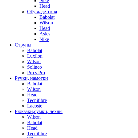
Nike
Head
Обувь детская
Babolat
Wilson
Head
Asics
Nike
Струны
Babolat
Luxilon
Wilson
Solinco
Pro s Pro
Ручки, намотки
Babolat
Wilson
Head
Tecnifibre
Lacoste
Рюкзаки,сумки, чехлы
Wilson
Babolat
Head
Tecnifibre