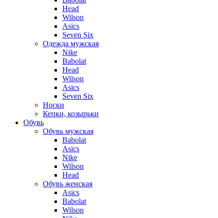
Head
Wilson
Asics
Seven Six
Одежда мужская
Nike
Babolat
Head
Wilson
Asics
Seven Six
Носки
Кепки, козырьки
Обувь
Обувь мужская
Babolat
Asics
Nike
Wilson
Head
Обувь женская
Asics
Babolat
Wilson