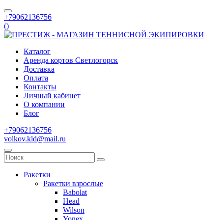
+79062136756
(
)
Каталог
Аренда кортов Светлогорск
Доставка
Оплата
Контакты
Личный кабинет
О компании
Блог
+79062136756
volkov.kld@mail.ru
Ракетки
Ракетки взрослые
Babolat
Head
Wilson
Yonex