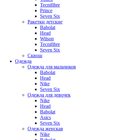
Tecnifibre
Prince
Seven Six
Ракетки детские
Babolat
Head
Wilson
Tecnifibre
Seven Six
Сквош
Одежда
Одежда для мальчиков
Babolat
Head
Nike
Seven Six
Одежда для девочек
Nike
Head
Babolat
Asics
Seven Six
Одежда женская
Nike
Babolat