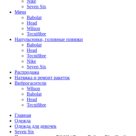
Nike
Seven Six
Мячи
Babolat
Head
Wilson
Tecnifibre
Напульсники, головные повязки
Babolat
Head
Tecnifibre
Nike
Seven Six
Распродажа
Натяжка и ремонт ракеток
Виброгасители
Wilson
Babolat
Head
Tecnifibre
Главная
Одежда
Одежда для девочек
Seven Six