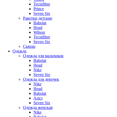
Tecnifibre
Prince
Seven Six
Ракетки детские
Babolat
Head
Wilson
Tecnifibre
Seven Six
Сквош
Одежда
Одежда для мальчиков
Babolat
Head
Nike
Seven Six
Одежда для девочек
Nike
Head
Babolat
Asics
Seven Six
Одежда женская
Nike
Babolat