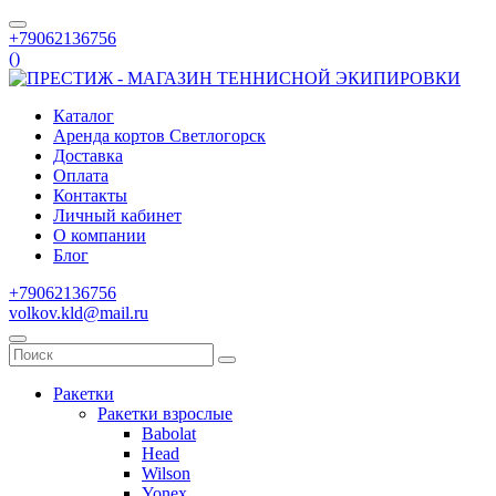
+79062136756
(
)
Каталог
Аренда кортов Светлогорск
Доставка
Оплата
Контакты
Личный кабинет
О компании
Блог
+79062136756
volkov.kld@mail.ru
Ракетки
Ракетки взрослые
Babolat
Head
Wilson
Yonex