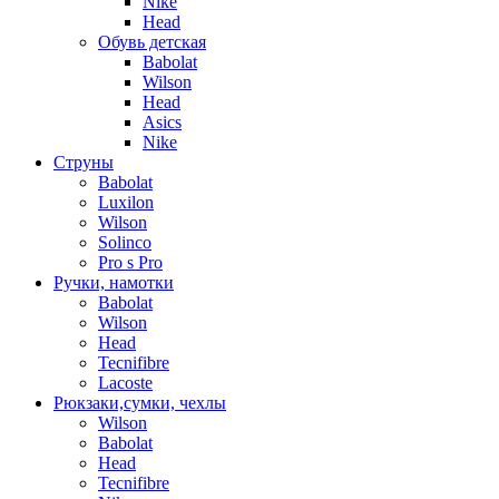
Nike
Head
Обувь детская
Babolat
Wilson
Head
Asics
Nike
Струны
Babolat
Luxilon
Wilson
Solinco
Pro s Pro
Ручки, намотки
Babolat
Wilson
Head
Tecnifibre
Lacoste
Рюкзаки,сумки, чехлы
Wilson
Babolat
Head
Tecnifibre