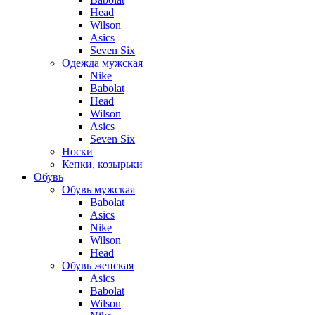
Head
Wilson
Asics
Seven Six
Одежда мужская
Nike
Babolat
Head
Wilson
Asics
Seven Six
Носки
Кепки, козырьки
Обувь
Обувь мужская
Babolat
Asics
Nike
Wilson
Head
Обувь женская
Asics
Babolat
Wilson