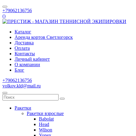
+79062136756
(
)
Каталог
Аренда кортов Светлогорск
Доставка
Оплата
Контакты
Личный кабинет
О компании
Блог
+79062136756
volkov.kld@mail.ru
Ракетки
Ракетки взрослые
Babolat
Head
Wilson
Yonex