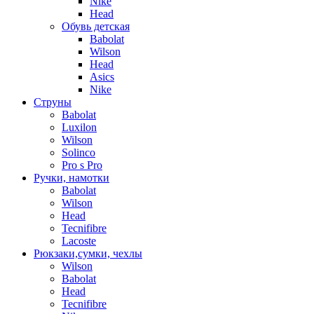
Nike
Head
Обувь детская
Babolat
Wilson
Head
Asics
Nike
Струны
Babolat
Luxilon
Wilson
Solinco
Pro s Pro
Ручки, намотки
Babolat
Wilson
Head
Tecnifibre
Lacoste
Рюкзаки,сумки, чехлы
Wilson
Babolat
Head
Tecnifibre