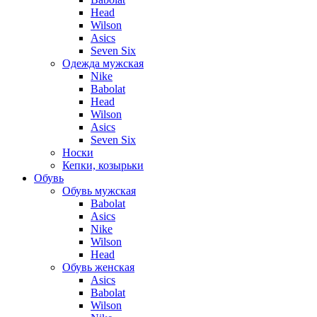
Head
Wilson
Asics
Seven Six
Одежда мужская
Nike
Babolat
Head
Wilson
Asics
Seven Six
Носки
Кепки, козырьки
Обувь
Обувь мужская
Babolat
Asics
Nike
Wilson
Head
Обувь женская
Asics
Babolat
Wilson