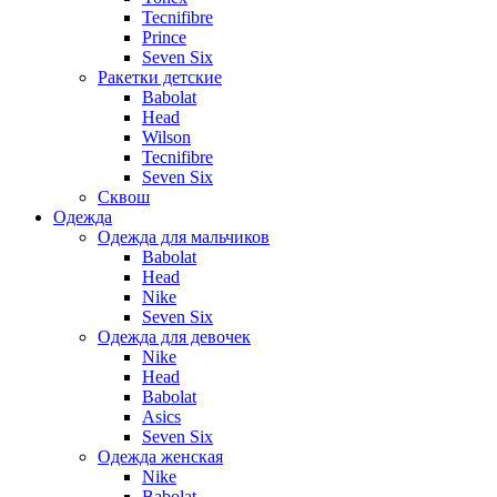
Tecnifibre
Prince
Seven Six
Ракетки детские
Babolat
Head
Wilson
Tecnifibre
Seven Six
Сквош
Одежда
Одежда для мальчиков
Babolat
Head
Nike
Seven Six
Одежда для девочек
Nike
Head
Babolat
Asics
Seven Six
Одежда женская
Nike
Babolat