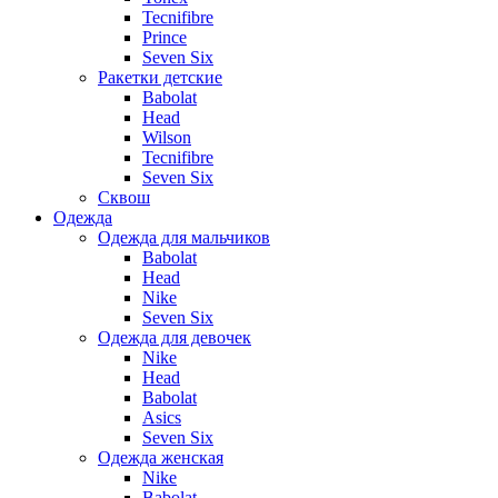
Tecnifibre
Prince
Seven Six
Ракетки детские
Babolat
Head
Wilson
Tecnifibre
Seven Six
Сквош
Одежда
Одежда для мальчиков
Babolat
Head
Nike
Seven Six
Одежда для девочек
Nike
Head
Babolat
Asics
Seven Six
Одежда женская
Nike
Babolat