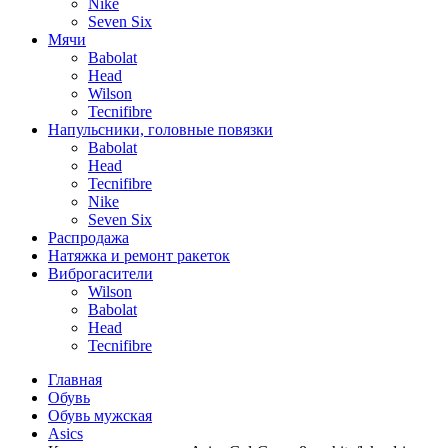
Nike
Seven Six
Мячи
Babolat
Head
Wilson
Tecnifibre
Напульсники, головные повязки
Babolat
Head
Tecnifibre
Nike
Seven Six
Распродажа
Натяжка и ремонт ракеток
Виброгасители
Wilson
Babolat
Head
Tecnifibre
Главная
Обувь
Обувь мужская
Asics