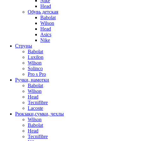
Nike
Head
Обувь детская
Babolat
Wilson
Head
Asics
Nike
Струны
Babolat
Luxilon
Wilson
Solinco
Pro s Pro
Ручки, намотки
Babolat
Wilson
Head
Tecnifibre
Lacoste
Рюкзаки,сумки, чехлы
Wilson
Babolat
Head
Tecnifibre