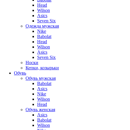
Head
Wilson
Asics
Seven Six
Одежда мужская
Nike
Babolat
Head
Wilson
Asics
Seven Six
Носки
Кепки, козырьки
Обувь
Обувь мужская
Babolat
Asics
Nike
Wilson
Head
Обувь женская
Asics
Babolat
Wilson